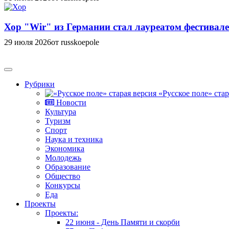
Хор "Wir" из Германии стал лауреатом фестивале
29 июля 2026
от russkoepole
Рубрики
«Русское поле» стар
Новости
Культура
Туризм
Спорт
Наука и техника
Экономика
Молодежь
Образование
Общество
Конкурсы
Еда
Проекты
Проекты:
22 июня - День Памяти и скорби