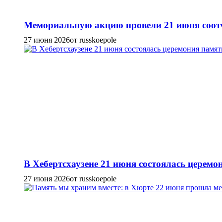
Мемориальную акцию провели 21 июня соотч
27 июня 2026
от russkoepole
В Хебертсхаузене 21 июня состоялась церем
27 июня 2026
от russkoepole