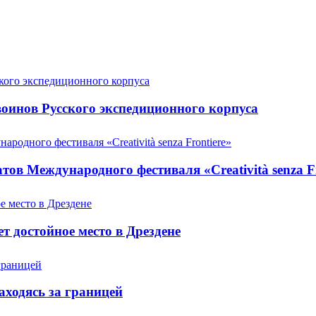
оинов Русского экспедиционного корпуса
ов Международного фестиваля «Creatività senza Fr
т достойное место в Дрездене
аходясь за границей