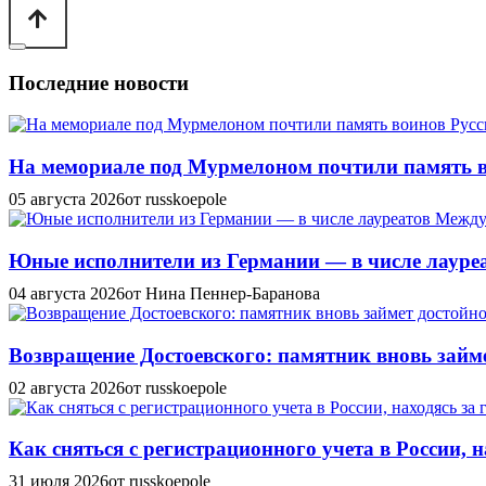
Последние новости
На мемориале под Мурмелоном почтили память в
05 августа 2026
от russkoepole
Юные исполнители из Германии — в числе лауреат
04 августа 2026
от Нина Пеннер-Баранова
Возвращение Достоевского: памятник вновь займе
02 августа 2026
от russkoepole
Как сняться с регистрационного учета в России, н
31 июля 2026
от russkoepole