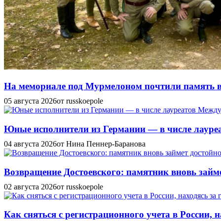
На мемориале под Мурмелоном почтили память в
05 августа 2026
от russkoepole
Юные исполнители из Германии — в числе лауреат
04 августа 2026
от Нина Пеннер-Баранова
Возвращение Достоевского: памятник вновь займе
02 августа 2026
от russkoepole
Как сняться с регистрационного учета в России, н