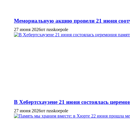
Мемориальную акцию провели 21 июня соотч
27 июня 2026
от russkoepole
В Хебертсхаузене 21 июня состоялась церем
27 июня 2026
от russkoepole