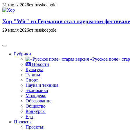
31 июля 2026
от russkoepole
Хор "Wir" из Германии стал лауреатом фестивале
29 июля 2026
от russkoepole
Рубрики
«Русское поле» стар
Новости
Культура
Туризм
Спорт
Наука и техника
Экономика
Молодежь
Образование
Общество
Конкурсы
Еда
Проекты
Проекты: