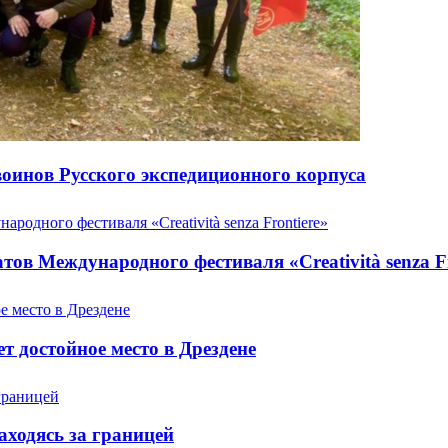
оинов Русского экспедиционного корпуса
ов Международного фестиваля «Creatività senza Fr
т достойное место в Дрездене
аходясь за границей