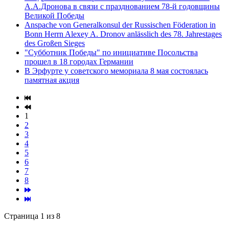
А.А.Дронова в связи с празднованием 78-й годовщины
Великой Победы
Anspache von Generalkonsul der Russischen Föderation in
Bonn Herrn Alexey A. Dronov anlässlich des 78. Jahrestages
des Großen Sieges
"Субботник Победы" по инициативе Посольства
прошел в 18 городах Германии
В Эрфурте у советского мемориала 8 мая состоялась
памятная акция
1
2
3
4
5
6
7
8
Страница 1 из 8