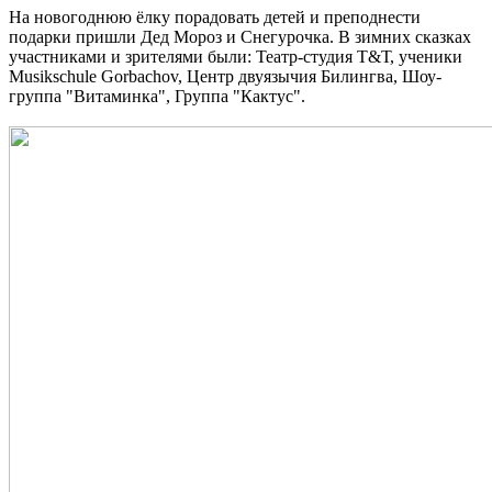
На новогоднюю ёлку порадовать детей и преподнести
подарки пришли Дед Мороз и Снегурочка.
В зимних сказках
участниками и зрителями были: Театр-студия Т&Т, ученики
Musikschule Gorbachov,
Центр двуязычия Билингва, Шоу-
группа "Витаминка", Группа "Кактус".