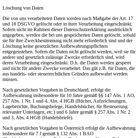
Löschung von Daten
Die von uns verarbeiteten Daten werden nach Maßgabe der Art. 17
und 18 DSGVO gelöscht oder in ihrer Verarbeitung eingeschränkt.
Sofern nicht im Rahmen dieser Datenschutzerklärung ausdrücklich
angegeben, werden die bei uns gespeicherten Daten gelöscht, sobald
sie für ihre Zweckbestimmung nicht mehr erforderlich sind und der
Löschung keine gesetzlichen Aufbewahrungspflichten
entgegenstehen. Sofern die Daten nicht gelöscht werden, weil sie für
andere und gesetzlich zulässige Zwecke erforderlich sind, wird
deren Verarbeitung eingeschränkt. D.h. die Daten werden gesperrt
und nicht für andere Zwecke verarbeitet. Das gilt z.B. für Daten, die
aus handels- oder steuerrechtlichen Gründen aufbewahrt werden
müssen.
Nach gesetzlichen Vorgaben in Deutschland, erfolgt die
Aufbewahrung insbesondere für 10 Jahre gemäß §§ 147 Abs. 1 AO,
257 Abs. 1 Nr. 1 und 4, Abs. 4 HGB (Bücher, Aufzeichnungen,
Lageberichte, Buchungsbelege, Handelsbücher, für Besteuerung
relevanter Unterlagen, etc.) und 6 Jahre gemäß § 257 Abs. 1 Nr. 2
und 3, Abs. 4 HGB (Handelsbriefe).
Nach gesetzlichen Vorgaben in Österreich erfolgt die Aufbewahrung
insbesondere für 7 J gemäß § 132 Abs. 1 BAO