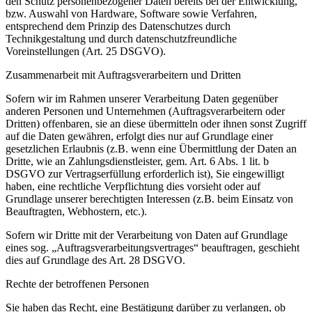
den Schutz personenbezogener Daten bereits bei der Entwicklung,
bzw. Auswahl von Hardware, Software sowie Verfahren,
entsprechend dem Prinzip des Datenschutzes durch
Technikgestaltung und durch datenschutzfreundliche
Voreinstellungen (Art. 25 DSGVO).
Zusammenarbeit mit Auftragsverarbeitern und Dritten
Sofern wir im Rahmen unserer Verarbeitung Daten gegenüber
anderen Personen und Unternehmen (Auftragsverarbeitern oder
Dritten) offenbaren, sie an diese übermitteln oder ihnen sonst Zugriff
auf die Daten gewähren, erfolgt dies nur auf Grundlage einer
gesetzlichen Erlaubnis (z.B. wenn eine Übermittlung der Daten an
Dritte, wie an Zahlungsdienstleister, gem. Art. 6 Abs. 1 lit. b
DSGVO zur Vertragserfüllung erforderlich ist), Sie eingewilligt
haben, eine rechtliche Verpflichtung dies vorsieht oder auf
Grundlage unserer berechtigten Interessen (z.B. beim Einsatz von
Beauftragten, Webhostern, etc.).
Sofern wir Dritte mit der Verarbeitung von Daten auf Grundlage
eines sog. „Auftragsverarbeitungsvertrages“ beauftragen, geschieht
dies auf Grundlage des Art. 28 DSGVO.
Rechte der betroffenen Personen
Sie haben das Recht, eine Bestätigung darüber zu verlangen, ob