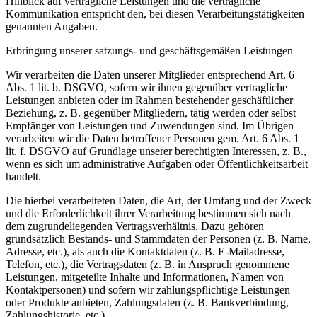
Hinblick auf vertragliche Leistungen und die vertragliche
Kommunikation entspricht den, bei diesen Verarbeitungstätigkeiten
genannten Angaben.
Erbringung unserer satzungs- und geschäftsgemäßen Leistungen
Wir verarbeiten die Daten unserer Mitglieder entsprechend Art. 6
Abs. 1 lit. b. DSGVO, sofern wir ihnen gegenüber vertragliche
Leistungen anbieten oder im Rahmen bestehender geschäftlicher
Beziehung, z. B. gegenüber Mitgliedern, tätig werden oder selbst
Empfänger von Leistungen und Zuwendungen sind. Im Übrigen
verarbeiten wir die Daten betroffener Personen gem. Art. 6 Abs. 1
lit. f. DSGVO auf Grundlage unserer berechtigten Interessen, z. B.,
wenn es sich um administrative Aufgaben oder Öffentlichkeitsarbeit
handelt.
Die hierbei verarbeiteten Daten, die Art, der Umfang und der Zweck
und die Erforderlichkeit ihrer Verarbeitung bestimmen sich nach
dem zugrundeliegenden Vertragsverhältnis. Dazu gehören
grundsätzlich Bestands- und Stammdaten der Personen (z. B. Name,
Adresse, etc.), als auch die Kontaktdaten (z. B. E-Mailadresse,
Telefon, etc.), die Vertragsdaten (z. B. in Anspruch genommene
Leistungen, mitgeteilte Inhalte und Informationen, Namen von
Kontaktpersonen) und sofern wir zahlungspflichtige Leistungen
oder Produkte anbieten, Zahlungsdaten (z. B. Bankverbindung,
Zahlungshistorie, etc.).