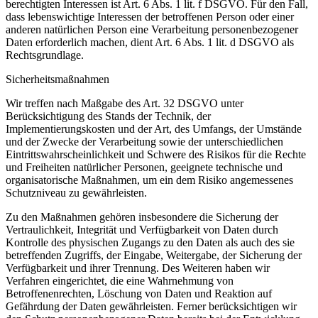
berechtigten Interessen ist Art. 6 Abs. 1 lit. f DSGVO. Für den Fall,
dass lebenswichtige Interessen der betroffenen Person oder einer
anderen natürlichen Person eine Verarbeitung personenbezogener
Daten erforderlich machen, dient Art. 6 Abs. 1 lit. d DSGVO als
Rechtsgrundlage.
Sicherheitsmaßnahmen
Wir treffen nach Maßgabe des Art. 32 DSGVO unter
Berücksichtigung des Stands der Technik, der
Implementierungskosten und der Art, des Umfangs, der Umstände
und der Zwecke der Verarbeitung sowie der unterschiedlichen
Eintrittswahrscheinlichkeit und Schwere des Risikos für die Rechte
und Freiheiten natürlicher Personen, geeignete technische und
organisatorische Maßnahmen, um ein dem Risiko angemessenes
Schutzniveau zu gewährleisten.
Zu den Maßnahmen gehören insbesondere die Sicherung der
Vertraulichkeit, Integrität und Verfügbarkeit von Daten durch
Kontrolle des physischen Zugangs zu den Daten als auch des sie
betreffenden Zugriffs, der Eingabe, Weitergabe, der Sicherung der
Verfügbarkeit und ihrer Trennung. Des Weiteren haben wir
Verfahren eingerichtet, die eine Wahrnehmung von
Betroffenenrechten, Löschung von Daten und Reaktion auf
Gefährdung der Daten gewährleisten. Ferner berücksichtigen wir