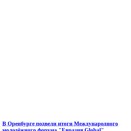
В Оренбурге подвели итоги Международного
молодёжного форума "Евразия Global"