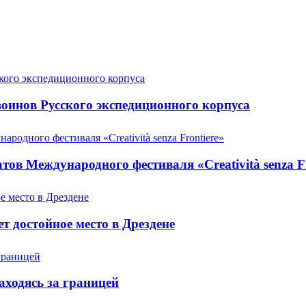
оинов Русского экспедиционного корпуса
ов Международного фестиваля «Creatività senza Fr
т достойное место в Дрездене
аходясь за границей