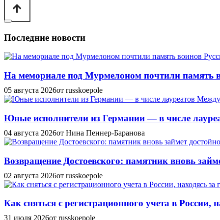
Последние новости
На мемориале под Мурмелоном почтили память в
05 августа 2026
от russkoepole
Юные исполнители из Германии — в числе лауреат
04 августа 2026
от Нина Пеннер-Баранова
Возвращение Достоевского: памятник вновь займе
02 августа 2026
от russkoepole
Как сняться с регистрационного учета в России, н
31 июля 2026
от russkoepole