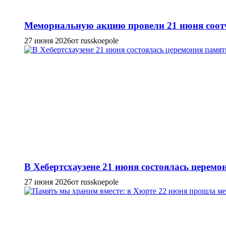
Мемориальную акцию провели 21 июня соотч
27 июня 2026
от russkoepole
В Хебертсхаузене 21 июня состоялась церем
27 июня 2026
от russkoepole