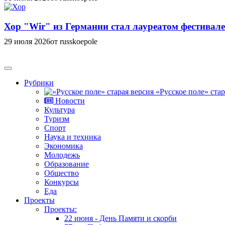
Хор "Wir" из Германии стал лауреатом фестивале
29 июля 2026
от russkoepole
Рубрики
«Русское поле» стар
Новости
Культура
Туризм
Спорт
Наука и техника
Экономика
Молодежь
Образование
Общество
Конкурсы
Еда
Проекты
Проекты:
22 июня - День Памяти и скорби