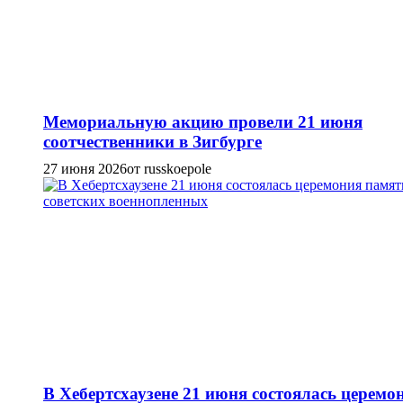
Мемориальную акцию провели 21 июня
соотчественники в Зигбурге
27 июня 2026
от russkoepole
В Хебертсхаузене 21 июня состоялась церемо