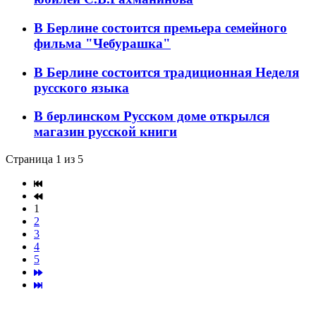
В Берлине состоится премьера семейного
фильма "Чебурашка"
В Берлине состоится традиционная Неделя
русского языка
В берлинском Русском доме открылся
магазин русской книги
Страница 1 из 5
1
2
3
4
5