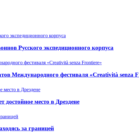
оинов Русского экспедиционного корпуса
ов Международного фестиваля «Creatività senza Fr
т достойное место в Дрездене
аходясь за границей