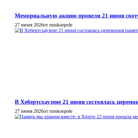
Мемориальную акцию провели 21 июня соотч
27 июня 2026
от russkoepole
В Хебертсхаузене 21 июня состоялась церем
27 июня 2026
от russkoepole