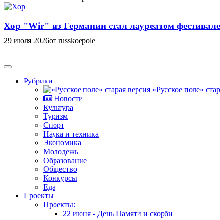
Хор "Wir" из Германии стал лауреатом фестивале
29 июля 2026
от russkoepole
Рубрики
«Русское поле» стар
Новости
Культура
Туризм
Спорт
Наука и техника
Экономика
Молодежь
Образование
Общество
Конкурсы
Еда
Проекты
Проекты:
22 июня - День Памяти и скорби