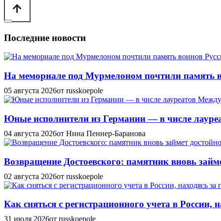
Последние новости
На мемориале под Мурмелоном почтили память в
05 августа 2026
от russkoepole
Юные исполнители из Германии — в числе лауреат
04 августа 2026
от Нина Пеннер-Баранова
Возвращение Достоевского: памятник вновь займе
02 августа 2026
от russkoepole
Как сняться с регистрационного учета в России, н
31 июля 2026
от russkoepole