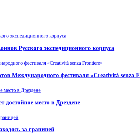
оинов Русского экспедиционного корпуса
ов Международного фестиваля «Creatività senza Fr
т достойное место в Дрездене
аходясь за границей