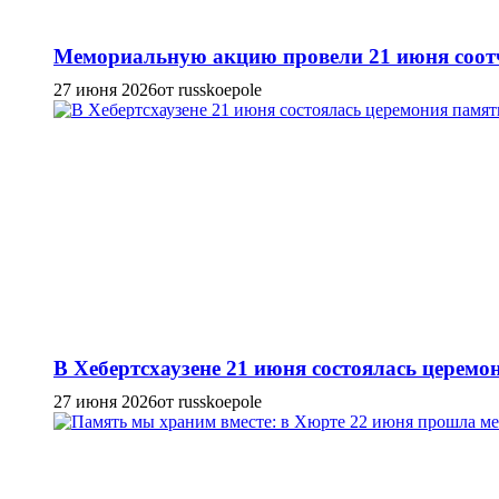
Мемориальную акцию провели 21 июня соотч
27 июня 2026
от russkoepole
В Хебертсхаузене 21 июня состоялась церем
27 июня 2026
от russkoepole