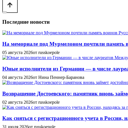
Последние новости
На мемориале под Мурмелоном почтили память в
05 августа 2026
от russkoepole
Юные исполнители из Германии — в числе лауреат
04 августа 2026
от Нина Пеннер-Баранова
Возвращение Достоевского: памятник вновь займе
02 августа 2026
от russkoepole
Как сняться с регистрационного учета в России, н
31 июля 2026
от russkoepole