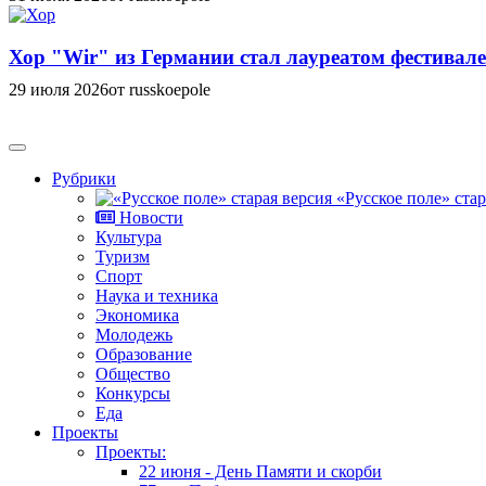
Хор "Wir" из Германии стал лауреатом фестивале
29 июля 2026
от russkoepole
Рубрики
«Русское поле» стар
Новости
Культура
Туризм
Спорт
Наука и техника
Экономика
Молодежь
Образование
Общество
Конкурсы
Еда
Проекты
Проекты:
22 июня - День Памяти и скорби