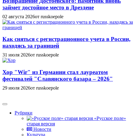
Возвращение Достоевского: памятник вновь
займет достойное место в Дрездене
02 августа 2026
от russkoepole
Как сняться с регистрационного учета в России,
находясь за границей
31 июля 2026
от russkoepole
Хор "Wir" из Германии стал лауреатом
фестивалей "Славянского базара – 2026"
29 июля 2026
от russkoepole
Рубрики
«Русское поле»
старая версия
Новости
Культура