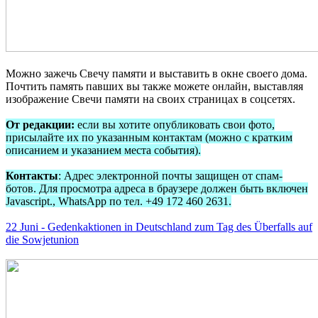
Можно зажечь Свечу памяти и выставить в окне своего дома.
Почтить память павших вы также можете онлайн, выставляя
изображение Свечи памяти на своих страницах в соцсетях.
От редакции:
если вы хотите опубликовать свои фото,
присылайте их по указанным контактам (можно с кратким
описанием и указанием места события).
Контакты
:
Адрес электронной почты защищен от спам-
ботов. Для просмотра адреса в браузере должен быть включен
Javascript.
, WhatsApp по тел. +49 172 460 2631.
22 Juni - Gedenkaktionen in Deutschland zum Tag des Überfalls auf
die Sowjetunion