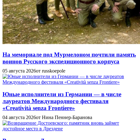
На мемориале под Мурмелоном почтили память
воинов Русского экспедиционного корпуса
05 августа 2026
от russkoepole
Юные исполнители из Германии — в числе
лауреатов Международного фестиваля
«Creatività senza Frontiere»
04 августа 2026
от Нина Пеннер-Баранова