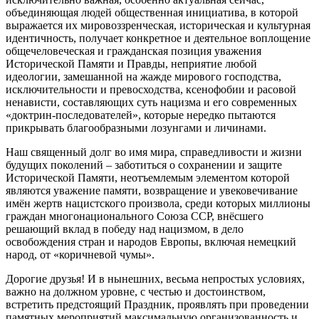
объединяющая людей общественная инициатива, в которой
выражается их мировоззренческая, историческая и культурная
идентичность, получает конкретное и деятельное воплощение
общечеловеческая и гражданская позиция уважения
Исторической Памяти и Правды, неприятие любой
идеологии, замешанной на жажде мирового господства,
исключительности и превосходства, ксенофобии и расовой
ненависти, составляющих суть нацизма и его современных
«доктрин-последователей», которые нередко пытаются
прикрывать благообразными лозунгами и личинами.
Наш священный долг во имя мира, справедливости и жизни
будущих поколений – заботиться о сохранении и защите
Исторической Памяти, неотъемлемым элементом которой
являются уважение памяти, возвращение и увековечивание
имён жертв нацистского произвола, среди которых миллионы
граждан многонационального Союза ССР, внёсшего
решающий вклад в победу над нацизмом, в дело
освобождения стран и народов Европы, включая немецкий
народ, от «коричневой чумы».
Дорогие друзья! И в нынешних, весьма непростых условиях,
важно на должном уровне, с честью и достоинством,
встретить предстоящий Праздник, проявлять при проведении
памятных мероприятий максимальную организованность и