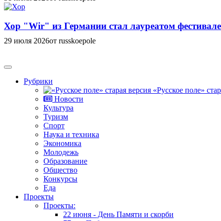
Хор "Wir" из Германии стал лауреатом фестивале
29 июля 2026
от russkoepole
Рубрики
«Русское поле» стар
Новости
Культура
Туризм
Спорт
Наука и техника
Экономика
Молодежь
Образование
Общество
Конкурсы
Еда
Проекты
Проекты:
22 июня - День Памяти и скорби