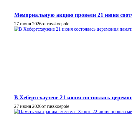
Мемориальную акцию провели 21 июня соотч
27 июня 2026
от russkoepole
В Хебертсхаузене 21 июня состоялась церем
27 июня 2026
от russkoepole