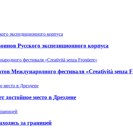
оинов Русского экспедиционного корпуса
ов Международного фестиваля «Creatività senza Fr
т достойное место в Дрездене
аходясь за границей