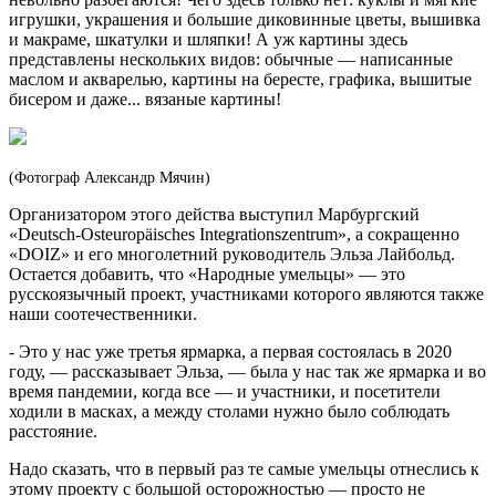
игрушки, украшения и большие диковинные цветы, вышивка
и макраме, шкатулки и шляпки! А уж картины здесь
представлены нескольких видов: обычные — написанные
маслом и акварелью, картины на бересте, графика, вышитые
бисером и даже... вязаные картины!
(Фотограф Александр Мячин)
Организатором этого действа выступил Марбургский
«Deutsch-Osteuropäisches Integrationszentrum», а сокращенно
«DOIZ» и его многолетний руководитель Эльза Лайбольд.
Остается добавить, что «Народные умельцы» — это
русскоязычный проект, участниками которого являются также
наши соотечественники.
- Это у нас уже третья ярмарка, а первая состоялась в 2020
году, — рассказывает Эльза, — была у нас так же ярмарка и во
время пандемии, когда все — и участники, и посетители
ходили в масках, а между столами нужно было соблюдать
расстояние.
Надо сказать, что в первый раз те самые умельцы отнеслись к
этому проекту с большой осторожностью — просто не