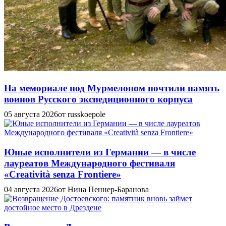
На мемориале под Мурмелоном почтили память
воинов Русского экспедиционного корпуса
05 августа 2026
от russkoepole
Юные исполнители из Германии — в числе
лауреатов Международного фестиваля
«Creatività senza Frontiere»
04 августа 2026
от Нина Пеннер-Баранова