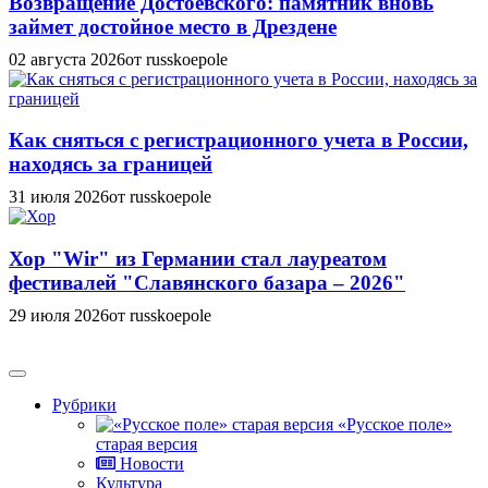
Возвращение Достоевского: памятник вновь
займет достойное место в Дрездене
02 августа 2026
от russkoepole
Как сняться с регистрационного учета в России,
находясь за границей
31 июля 2026
от russkoepole
Хор "Wir" из Германии стал лауреатом
фестивалей "Славянского базара – 2026"
29 июля 2026
от russkoepole
Рубрики
«Русское поле»
старая версия
Новости
Культура