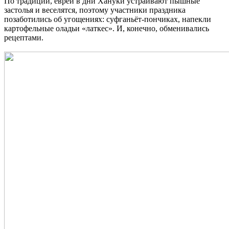
По традиции, евреи в дни Хануки устраивают пышные
застолья и веселятся, поэтому участники праздника
позаботились об угощениях: суфганьёт-пончиках, напекли
картофельные оладьи «латкес». И, конечно, обменивались
рецептами.