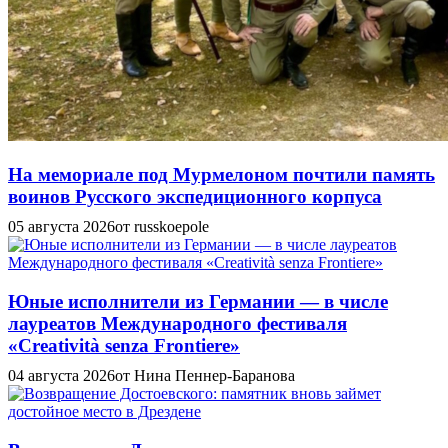
На мемориале под Мурмелоном почтили память
воинов Русского экспедиционного корпуса
05 августа 2026
от russkoepole
Юные исполнители из Германии — в числе
лауреатов Международного фестиваля
«Creatività senza Frontiere»
04 августа 2026
от Нина Пеннер-Баранова