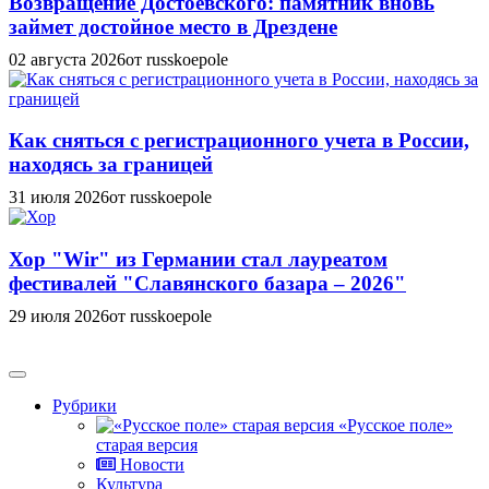
Возвращение Достоевского: памятник вновь
займет достойное место в Дрездене
02 августа 2026
от russkoepole
Как сняться с регистрационного учета в России,
находясь за границей
31 июля 2026
от russkoepole
Хор "Wir" из Германии стал лауреатом
фестивалей "Славянского базара – 2026"
29 июля 2026
от russkoepole
Рубрики
«Русское поле»
старая версия
Новости
Культура