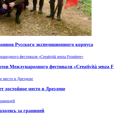
оинов Русского экспедиционного корпуса
ов Международного фестиваля «Creatività senza Fr
т достойное место в Дрездене
аходясь за границей