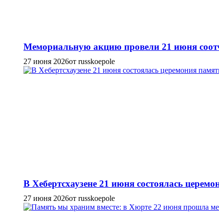
Мемориальную акцию провели 21 июня соотч
27 июня 2026
от russkoepole
В Хебертсхаузене 21 июня состоялась церем
27 июня 2026
от russkoepole