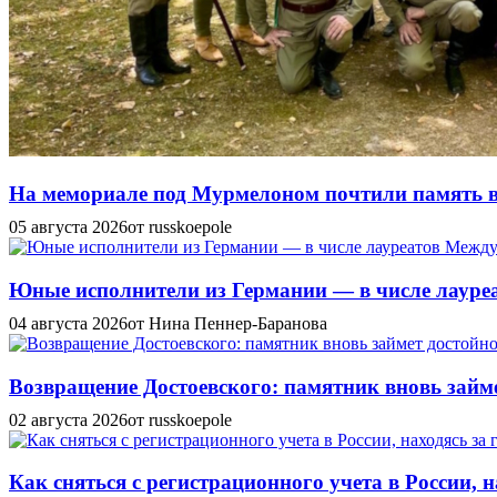
На мемориале под Мурмелоном почтили память в
05 августа 2026
от russkoepole
Юные исполнители из Германии — в числе лауреат
04 августа 2026
от Нина Пеннер-Баранова
Возвращение Достоевского: памятник вновь займе
02 августа 2026
от russkoepole
Как сняться с регистрационного учета в России, н