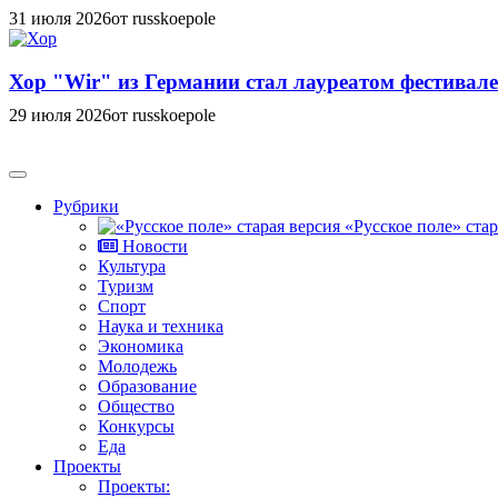
31 июля 2026
от russkoepole
Хор "Wir" из Германии стал лауреатом фестивале
29 июля 2026
от russkoepole
Рубрики
«Русское поле» стар
Новости
Культура
Туризм
Спорт
Наука и техника
Экономика
Молодежь
Образование
Общество
Конкурсы
Еда
Проекты
Проекты: