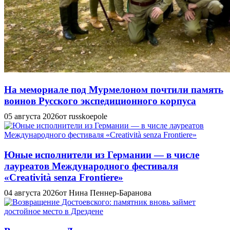
На мемориале под Мурмелоном почтили память
воинов Русского экспедиционного корпуса
05 августа 2026
от russkoepole
Юные исполнители из Германии — в числе
лауреатов Международного фестиваля
«Creatività senza Frontiere»
04 августа 2026
от Нина Пеннер-Баранова