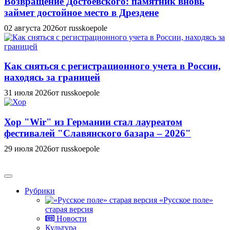
Возвращение Достоевского: памятник вновь
займет достойное место в Дрездене
02 августа 2026
от russkoepole
Как сняться с регистрационного учета в России,
находясь за границей
31 июля 2026
от russkoepole
Хор "Wir" из Германии стал лауреатом
фестивалей "Славянского базара – 2026"
29 июля 2026
от russkoepole
Рубрики
«Русское поле»
старая версия
Новости
Культура