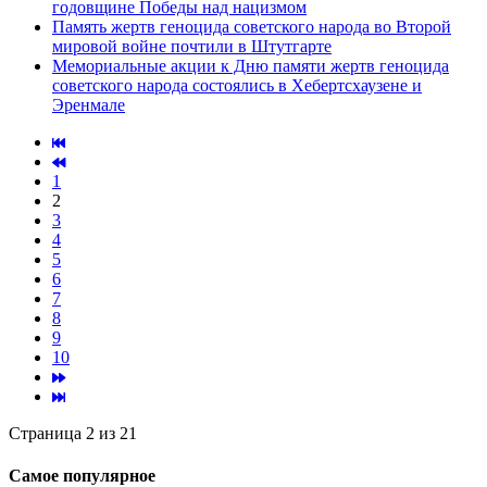
годовщине Победы над нацизмом
Память жертв геноцида советского народа во Второй
мировой войне почтили в Штутгарте
Мемориальные акции к Дню памяти жертв геноцида
советского народа состоялись в Хебертсхаузене и
Эренмале
1
2
3
4
5
6
7
8
9
10
Страница 2 из 21
Самое популярное