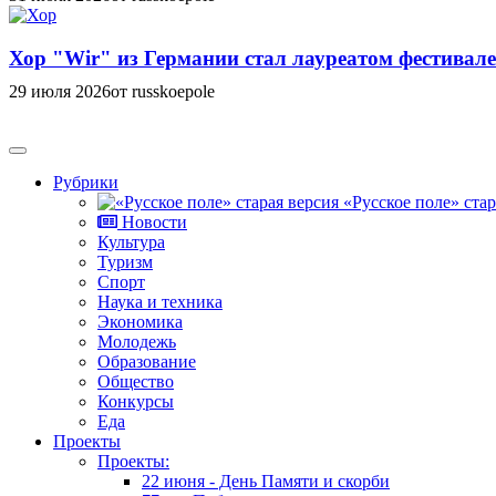
Хор "Wir" из Германии стал лауреатом фестивале
29 июля 2026
от russkoepole
Рубрики
«Русское поле» стар
Новости
Культура
Туризм
Спорт
Наука и техника
Экономика
Молодежь
Образование
Общество
Конкурсы
Еда
Проекты
Проекты:
22 июня - День Памяти и скорби