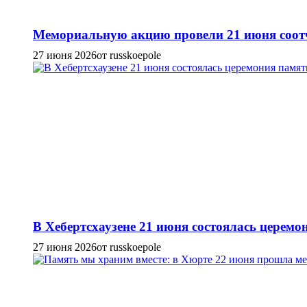
Мемориальную акцию провели 21 июня соотч
27 июня 2026
от russkoepole
В Хебертсхаузене 21 июня состоялась церем
27 июня 2026
от russkoepole