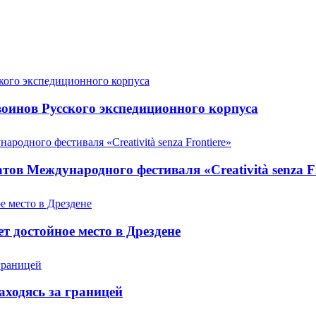
оинов Русского экспедиционного корпуса
ов Международного фестиваля «Creatività senza Fr
т достойное место в Дрездене
аходясь за границей