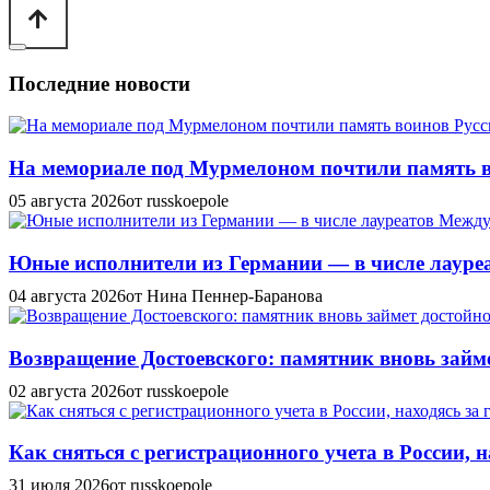
Последние новости
На мемориале под Мурмелоном почтили память в
05 августа 2026
от russkoepole
Юные исполнители из Германии — в числе лауреат
04 августа 2026
от Нина Пеннер-Баранова
Возвращение Достоевского: памятник вновь займе
02 августа 2026
от russkoepole
Как сняться с регистрационного учета в России, н
31 июля 2026
от russkoepole