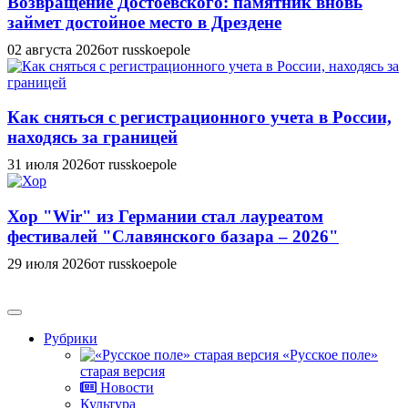
Возвращение Достоевского: памятник вновь
займет достойное место в Дрездене
02 августа 2026
от russkoepole
Как сняться с регистрационного учета в России,
находясь за границей
31 июля 2026
от russkoepole
Хор "Wir" из Германии стал лауреатом
фестивалей "Славянского базара – 2026"
29 июля 2026
от russkoepole
Рубрики
«Русское поле»
старая версия
Новости
Культура