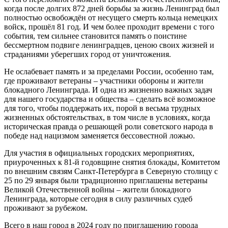
когда после долгих 872 дней борьбы за жизнь Ленинград был
полностью освобождён от несущего смерть кольца немецких
войск, прошёл 81 год. И чем более проходит времени с того
события, тем сильнее становится память о поистине
бессмертном подвиге ленинградцев, ценою своих жизней и
страданиями уберегших город от уничтожения.
Не ослабевает память и за пределами России, особенно там,
где проживают ветераны – участники обороны и жители
блокадного Ленинграда. И одна из жизненно важных задач
для нашего государства и общества – сделать всё возможное
для того, чтобы поддержать их, порой в весьма трудных
жизненных обстоятельствах, в том числе в условиях, когда
историческая правда о решающей роли советского народа в
победе над нацизмом заменяется бессовестной ложью.
Для участия в официальных городских мероприятиях,
приуроченных к 81-й годовщине снятия блокады, Комитетом
по внешним связям Санкт-Петербурга в Северную столицу с
25 по 29 января были традиционно приглашены ветераны
Великой Отечественной войны – жители блокадного
Ленинграда, которые сегодня в силу различных судеб
проживают за рубежом.
Всего в наш город в 2024 году по приглашению города