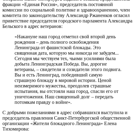
фракции «Единая Россия», председатель постоянной
комиссии по социальной политике и здравоохранению, член
комитета по законодательству Александр Ржаненков огласил
приветствие председателя городского парламента Александра
Бельского в адрес ветеранов:
«Накануне наш город отметил свой второй день
рождения – день полного освобождения
Ленинграда от фашистской блокады. Это
священная дата, которую мы никогда не забудем...
Сегодня мы чествуем тех, чьими усилиями была
добыта Ленинградская Победа. Вы, дорогие
ветераны, – свидетели и созидатели этого подвига.
Вы и есть Ленинград, победивший самую
страшную блокаду в мировой истории. Ценой
неизмеримого мужества, преодолев страшные
испытания, вы отстояли наш город, спасли его от
уничтожения. Наш священный долг – передать
потомкам правду о войне».
С добрыми пожеланиями в адрес собравшихся выступила и
председатель правления Санкт-Петербургской общественной
организации «Жители блокадного Ленинграда» Елена
Тихомирова: