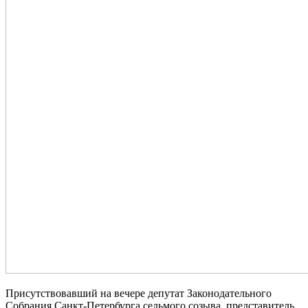
Присутствовавший на вечере депутат Законодательного
Собрания Санкт-Петербурга седьмого созыва, представитель