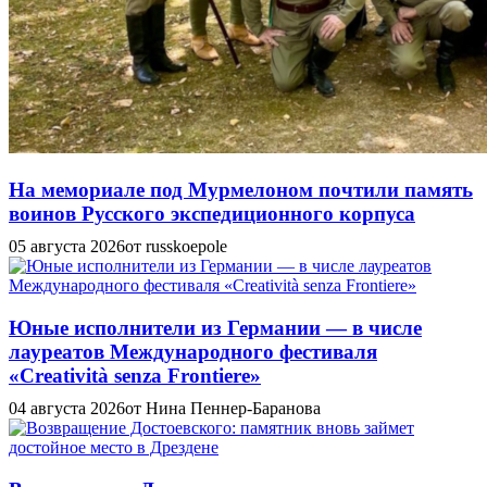
На мемориале под Мурмелоном почтили память
воинов Русского экспедиционного корпуса
05 августа 2026
от russkoepole
Юные исполнители из Германии — в числе
лауреатов Международного фестиваля
«Creatività senza Frontiere»
04 августа 2026
от Нина Пеннер-Баранова