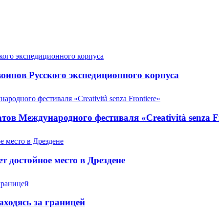
оинов Русского экспедиционного корпуса
ов Международного фестиваля «Creatività senza Fr
т достойное место в Дрездене
аходясь за границей