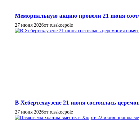
Мемориальную акцию провели 21 июня соотч
27 июня 2026
от russkoepole
В Хебертсхаузене 21 июня состоялась церем
27 июня 2026
от russkoepole