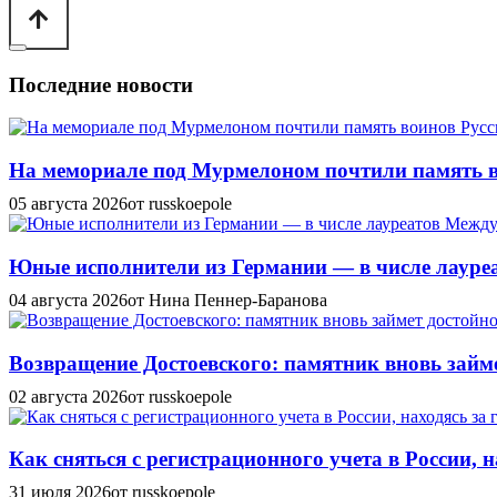
Последние новости
На мемориале под Мурмелоном почтили память в
05 августа 2026
от russkoepole
Юные исполнители из Германии — в числе лауреат
04 августа 2026
от Нина Пеннер-Баранова
Возвращение Достоевского: памятник вновь займе
02 августа 2026
от russkoepole
Как сняться с регистрационного учета в России, н
31 июля 2026
от russkoepole