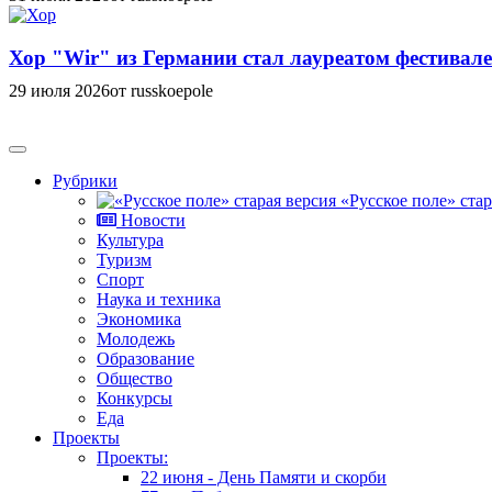
Хор "Wir" из Германии стал лауреатом фестивале
29 июля 2026
от russkoepole
Рубрики
«Русское поле» стар
Новости
Культура
Туризм
Спорт
Наука и техника
Экономика
Молодежь
Образование
Общество
Конкурсы
Еда
Проекты
Проекты:
22 июня - День Памяти и скорби