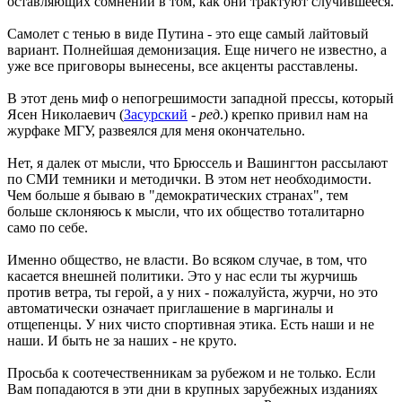
оставляющих сомнений в том, как они трактуют случившееся.
Самолет с тенью в виде Путина - это еще самый лайтовый
вариант. Полнейшая демонизация. Еще ничего не известно, а
уже все приговоры вынесены, все акценты расставлены.
В этот день миф о непогрешимости западной прессы, который
Ясен Николаевич (
Засурский
-
ред
.) крепко привил нам на
журфаке МГУ, развеялся для меня окончательно.
Нет, я далек от мысли, что Брюссель и Вашингтон рассылают
по СМИ темники и методички. В этом нет необходимости.
Чем больше я бываю в "демократических странах", тем
больше склоняюсь к мысли, что их общество тоталитарно
само по себе.
Именно общество, не власти. Во всяком случае, в том, что
касается внешней политики. Это у нас если ты журчишь
против ветра, ты герой, а у них - пожалуйста, журчи, но это
автоматически означает приглашение в маргиналы и
отщепенцы. У них чисто спортивная этика. Есть наши и не
наши. И быть не за наших - не круто.
Просьба к соотечественникам за рубежом и не только. Если
Вам попадаются в эти дни в крупных зарубежных изданиях