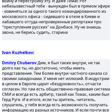
войну и перестройку эту. И даже Томас Рот
небезызвестный тебе - вынужден был в прямом эфире
- извиняться за одного такого командированного из
московского офиса - сидевшего в отеле в Киеве и
лабавшего оттуда непроверенные реплртажи про
"преступления русских" на Донбасе. Ну не знаешь
звона, не берись судить, старина
Ivan Kuzhelkov:
Dmitry Chubarov
Дим, я был также внутри, не так
долго как ты, но достаточно, чтобы иметь
представление. Тем более внутри частного канала со
своими закидонами. У меня нет иллюзий. В индустрии
в целом в Европе царит «бездуховность», отчасти
согласен. Но там есть общественно-правовая система
СМИ и всегда есть арбитр, такой как Томас, каким был
Герд Руге. И в итоге, если ты зритель, читатель,
слушатель, у тебя всегда есть возможность получить
информацию из разных источников. И если почти все