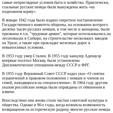
самые неприглядные условия быта и хозяйства. Практически,
ссыльные русские немцы были вынуждены жить «на
подножном корму».
В январе 1942 года было издано секретное постановление
Государственного комитета обороны, на основании которого
десятки тысяч русских немцев, в том числе и женщины, были
призваны в т.н. "трудовые армии", которые использовались на
лесоповалах в Сибири, на строительстве нескольких заводов
на Урале, а также при прокладке железных дорог в
невыносимых условиях.
В 1953 году умер Сталин. В 1955 году канцлер Аденауэр
впервые посетил Москву, были установлены
Дипломатические отношения между СССР и ФРГ.
В 1955 году Верховный Совет СССР издал указ «О снятии
ограничений в правовом положении с немцев и членов их
семей, находящихся на спецпоселении». В 1964 году другим
указом российские немцы были оправданы от обвинения в
измене.
Впоследствии они вновь стали частью советской культуры и
общества. Однако в 90-е годы, когда возникла возможность
возвращения на историческую родину, многие русские немцы