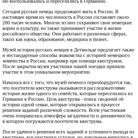
ею воспользовались и переселились в Германию.
Сегодня русские немцы продолжают жить в России. В
настоящее время их численность в России составляет около
200 тысяч человек. Многие из них сохраняют свои немецкие
корни и культуру, но также принимают участие в жизни
российского общества. Они работают в различных сферах,
таких как наука, образование, медицина и бизнес.
Музей история русских немцев в Детмольде предлагает также
и нестандартные способы знакомства с историей немецкого
земячества в России, например при помощи квеструмов.
После закрытия музея участники нашей поездки приняли
участие в этом уникальном мероприятии.
Началось все с того, что музей немного переоборудуется так,
что посетители квеструма оказываются расследователями
истории жизни одного из семейств, которые переселились из
Германии в Россию. Цель квеструма - поиск сведений об
истории одной семьи, которые открывались в процессе
решения заданий различной сложности. Всем участникам
очень понравилась атмосфера загадочности и динамичности,
в которую погружаются посетители квеструма.
После удачного решения всех заданий и успешного выхода из
квеструма, все участники усталые, но довольные вернулись в