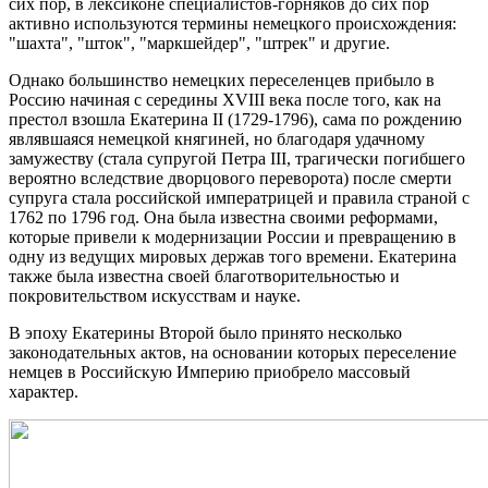
сих пор, в лексиконе специалистов-горняков до сих пор
активно используются термины немецкого происхождения:
"шахта", "шток", "маркшейдер", "штрек" и другие.
Однако большинство немецких переселенцев прибыло в
Россию начиная с середины
XVIII
века после того, как на
престол взошла Екатерина
II
(1729-1796), сама по рождению
являвшаяся немецкой княгиней, но благодаря удачному
замужеству (стала супругой Петра
III
, трагически погибшего
вероятно вследствие дворцового переворота) после смерти
супруга стала российской императрицей и правила страной с
1762 по 1796 год. Она была известна своими реформами,
которые привели к модернизации России и превращению в
одну из ведущих мировых держав того времени. Екатерина
также была известна своей благотворительностью и
покровительством искусствам и науке.
В эпоху Екатерины Второй было принято несколько
законодательных актов, на основании которых переселение
немцев в Российскую
Империю приобрело массовый
характер.