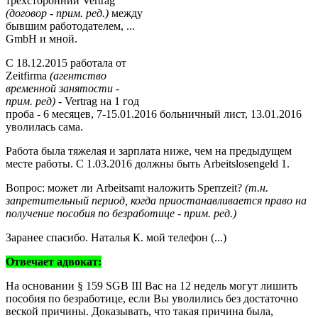
трехсторонний Vertrag
(договор - прим. ред.)
между
бывшим работодателем, ...
GmbH и мной.
С 18.12.2015 работала от
Zeitfirma
(агентство
временной занятости -
прим. ред)
- Vertrag на 1 год
проба - 6 месяцев, 7-15.01.2016 больничный лист, 13.01.2016
уволилась сама.
Работа была тяжелая и зарплата ниже, чем на предыдущем
месте работы. С 1.03.2016 должны быть Arbeitslosengeld 1.
Boпрос: может ли Arbeitsamt наложить Sperrzeit?
(т.н.
запретительный период, когда приостанавливается право на
получение пособия по безработице - прим. ред.)
Заранее спасибо. Наталья К. мой телефон (...)
Отвечает адвокат:
На основании § 159 SGB III Вас на 12 недель могут лишить
пособия по безработице, если Вы уволились без достаточно
веcкой причины. Доказывать, что такая причина была,