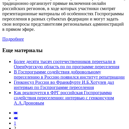
традиционно организует прямые включения онлайн
российских регионов, в ходе которых участники смотрят
презентационные материалы об особенностях Госпрограммы
переселения в разных субъектах федерации и могут задать
свои вопросы представителям региональных администраций
в прямом эфире.
Подробнее
Еще материалы
Более десяти тысяч соотечественников переехали в
Оренбургскую область по по программе переселения
В Госпрограмме содействия добровольному
переселению в Россию появился институт репатриации
Генконсул России во Франкфурте И.Б.Хотулев дал
интервью по Госпрограмме переселения
Как реализуется в ФРГ российская Госпрограмма
содействия переселению: интервью с генконсулом
А.А.Дроновым
1
2