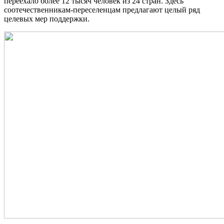
переехало более 12 тысяч человек из 24 стран. Здесь
соотечественникам-переселенцам предлагают целый ряд
целевых мер поддержки.