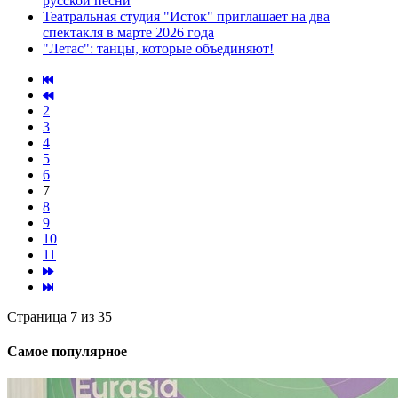
русской песни
Театральная студия "Исток" приглашает на два
спектакля в марте 2026 года
"Летас": танцы, которые объединяют!
2
3
4
5
6
7
8
9
10
11
Страница 7 из 35
Самое популярное