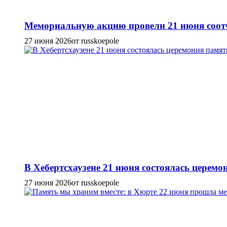
Мемориальную акцию провели 21 июня соотч
27 июня 2026
от russkoepole
В Хебертсхаузене 21 июня состоялась церем
27 июня 2026
от russkoepole