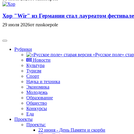
Хор "Wir" из Германии стал лауреатом фестивале
29 июля 2026
от russkoepole
Рубрики
«Русское поле» стар
Новости
Культура
Туризм
Спорт
Наука и техника
Экономика
Молодежь
Образование
Общество
Конкурсы
Еда
Проекты
Проекты:
22 июня - День Памяти и скорби