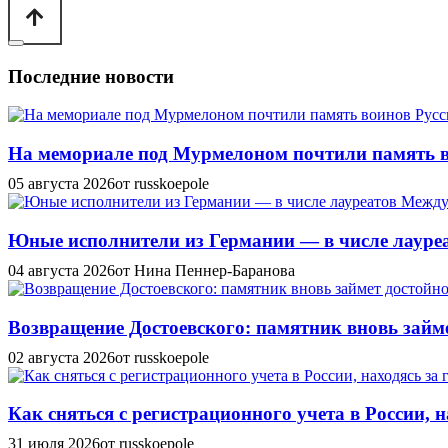
Последние новости
На мемориале под Мурмелоном почтили память в
05 августа 2026
от russkoepole
Юные исполнители из Германии — в числе лауреат
04 августа 2026
от Нина Пеннер-Баранова
Возвращение Достоевского: памятник вновь займе
02 августа 2026
от russkoepole
Как сняться с регистрационного учета в России, н
31 июля 2026
от russkoepole