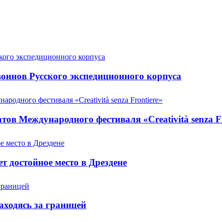
оинов Русского экспедиционного корпуса
ов Международного фестиваля «Creatività senza Fr
т достойное место в Дрездене
аходясь за границей