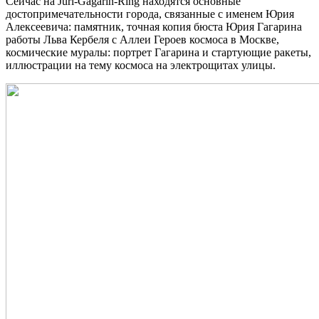
Сейчас на
Juri-Gagarin-Ring
находятся основные
достопримечательности города, связанные с именем Юрия
Алексеевича: памятник, точная копия бюста Юрия Гагарина
работы Льва Кербеля с Аллеи Героев космоса в Москве,
космические муралы: портрет Гагарина и стартующие ракеты,
иллюстрации на тему космоса на электрощитах улицы.